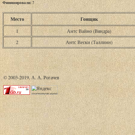
Финишировали: ?
Место
Гонщик
1
Антс Вайно (Вяндра)
2
Антс Вески (Таллинн)