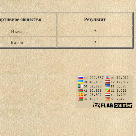
ртивное общество
Результат
Йыуд
?
Калев
?