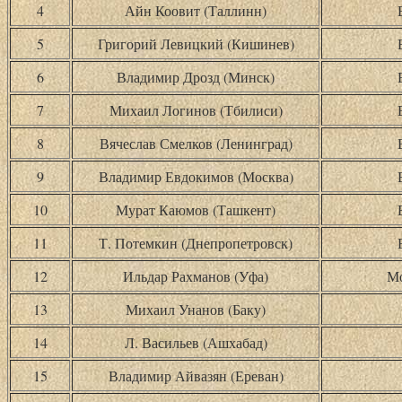
4
Айн Коовит (Таллинн)
5
Григорий Левицкий (Кишинев)
6
Владимир Дрозд (Минск)
7
Михаил Логинов (Тбилиси)
8
Вячеслав Смелков (Ленинград)
9
Владимир Евдокимов (Москва)
10
Мурат Каюмов (Ташкент)
11
Т. Потемкин (Днепропетровск)
12
Ильдар Рахманов (Уфа)
Мо
13
Михаил Унанов (Баку)
14
Л. Васильев (Ашхабад)
15
Владимир Айвазян (Ереван)