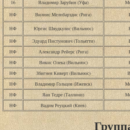
16
Владимир Зарубин (Уфа)
Мо
НФ
Вилнис Мелнбарздис (Рига)
НФ
Юргис Шяудкулис (Вильнюс)
НФ
Эдуард Пистунович (Тольятти)
НФ
Александр Рейерс (Рига)
НФ
Викис Олека (Вильнюс)
НФ
Збигнев Киверт (Вильнюс)
В
НФ
Владимир Гольцов (Ижевск)
Мо
НФ
Яан Тедре (Таллинн)
Мо
НФ
Вадим Реуцкий (Киев)
Группа