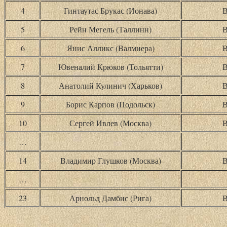
4
Гинтаутас Брукас (Ионава)
В
5
Рейн Мегель (Таллинн)
В
6
Янис Алликс (Валмиера)
В
7
Ювеналий Крюков (Тольятти)
В
8
Анатолий Кулинич (Харьков)
В
9
Борис Карпов (Подольск)
В
10
Сергей Ивлев (Москва)
В
…
14
Владимир Глушков (Москва)
В
…
23
Арнольд Дамбис (Рига)
В