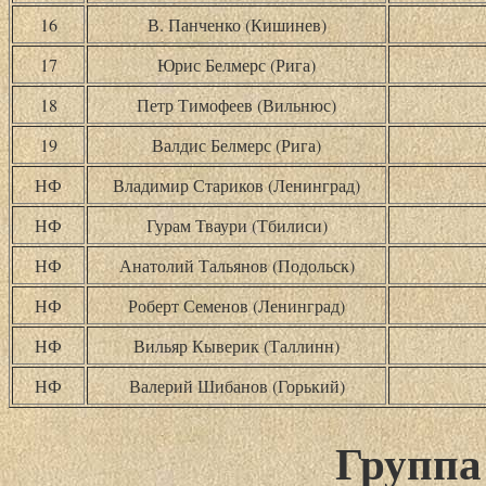
16
В. Панченко (Кишинев)
17
Юрис Белмерс (Рига)
18
Петр Тимофеев (Вильнюс)
19
Валдис Белмерс (Рига)
НФ
Владимир Стариков (Ленинград)
НФ
Гурам Тваури (Тбилиси)
НФ
Анатолий Тальянов (Подольск)
НФ
Роберт Семенов (Ленинград)
НФ
Вильяр Кыверик (Таллинн)
НФ
Валерий Шибанов (Горький)
Группа 