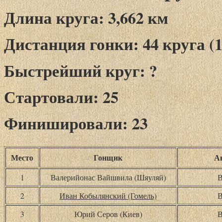
Длина круга: 3,662 км
Дистанция гонки: 44 круга (1
Быстрейший круг: ?
Стартовали: 25
Финишировали: 23
Место
Гонщик
А
1
Валерийонас Вайшвила (Шяуляй)
В
2
Иван Кобылянский (Гомель)
В
3
Юрий Серов (Киев)
В