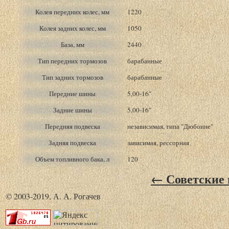
Колея передних колес, мм
1220
Колея задних колес, мм
1050
База, мм
2440
Тип передних тормозов
барабанные
Тип задних тормозов
барабанные
Передние шины
5,00-16″
Задние шины
5,00-16″
Передняя подвеска
независимая, типа "Дюбонне"
Задняя подвеска
зависимая, рессорная
Объем топливного бака, л
120
← Советские 