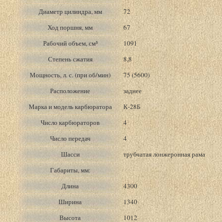
Диаметр цилиндра, мм
72
Ход поршня, мм
67
Рабочий объем, см³
1091
Степень сжатия
8,8
Мощность, л. с. (при об/мин)
75 (5600)
Расположение
заднее
Марка и модель карбюратора
К-28Б
Число карбюраторов
4
Число передач
4
Шасси
трубчатая лонжеронная рама
Габариты, мм:
Длина
4300
Ширина
1340
Высота
1012