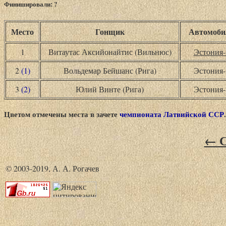
Финишировали: ?
Место
Гонщик
Автомоби
1
Витаутас Аксийонайтис (Вильнюс)
Эстония-
2
(1)
Вольдемар Бейшанс (Рига)
Эстония-
3
(2)
Юлий Винте (Рига)
Эстония-
Цветом отмечены места в зачете
чемпионата Латвийской ССР
.
← С