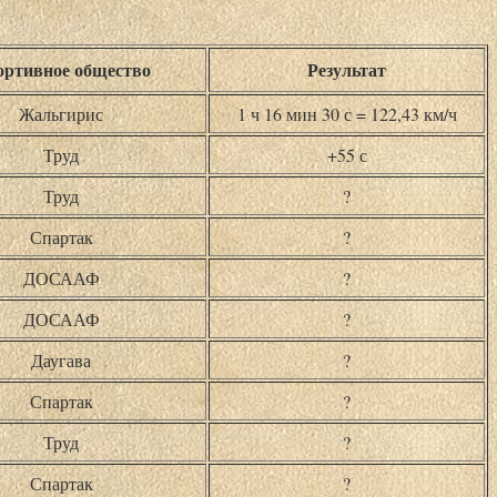
ртивное общество
Результат
Жальгирис
1 ч 16 мин 30 с = 122,43 км/ч
Труд
+55 с
Труд
?
Спартак
?
ДОСААФ
?
ДОСААФ
?
Даугава
?
Спартак
?
Труд
?
Спартак
?