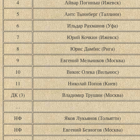
4
Айвар Погиньш (Ижевск)
5
Антс Тыннберг (Таллинн)
6
Ильдар Рахманов (Уфа)
7
Юрий Кочкин (Ижевск)
8
Юрис Дамбис (Рига)
9
Евгений Мельников (Москва)
10
Викис Олека (Вильнюс)
11
Николай Попов (Киев)
ДК (3)
Владимир Трушин (Москва)
…
НФ
Яков Лукьянов (Тольятти)
НФ
Евгений Безногов (Москва)