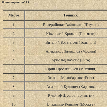
Финишировали: 13
Место
Гонщик
1
Валерийонас Вайшвила (Шяуляй)
2
Ювеналий Крюков (Тольятти)
3
Виталий Богатырев (Тольятти)
4
Александр Замыслов (Москва)
5
Арнольд Дамбис (Рига)
6
Юрий Просянников (Мытищи)
7
Вилнис Мелнбарздис (Рига)
8
Анатолий Кулинич (Харьков)
9
Рудольф Шустов (Тольятти)
10
Владимир Копиков (Москва)