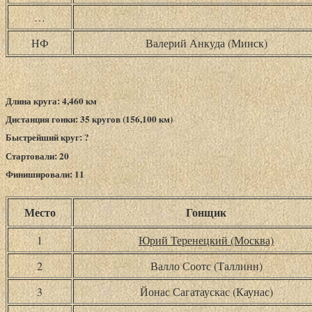
…
НФ
Валерий Анкуда (Минск)
Длина круга: 4,460 км
Дистанция гонки: 35 кругов (156,100 км)
Быстрейший круг: ?
Стартовали: 20
Финишировали: 11
Место
Гонщик
1
Юрий Теренецкий (Москва)
2
Валло Соотс (Таллинн)
3
Йонас Сагатаускас (Каунас)