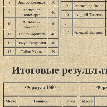
8
Виктор Козанков
50
9
Александр Львов
Александр
9
46
10
Андрей Танвель
Пономарев
Александр
…
10
40
Саункин
17
Алексей Варавин
11
Хейно Карикоск
40
12
Тимур Канделаки
40
13
Райво Хяэль
39
Итоговые результа
Формула 1600
Форм
Место
Гонщик
Очки
Место