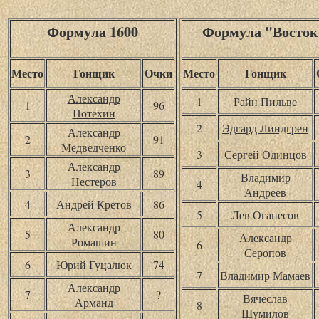
Формула 1600
Формула "Восток
Место
Гонщик
Очки
Место
Гонщик
Александр
1
Райн Пильве
1
96
Потехин
2
Эдгард Линдгрен
Александр
2
91
Медведченко
3
Сергей Одинцов
Александр
3
89
Владимир
Нестеров
4
Андреев
4
Андрей Кретов
86
5
Лев Оганесов
Александр
5
80
Александр
Ромашин
6
Серопов
6
Юрий Гуцалюк
74
7
Владимир Мамаев
Александр
7
?
Вячеслав
Арманд
8
Шумилов