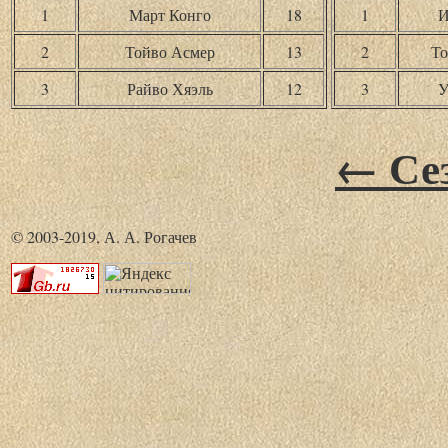
1
Март Конго
18
1
И
2
Тойво Асмер
13
2
То
3
Райво Хяэль
12
3
У
← Сез