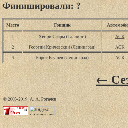
Финишировали: ?
Место
Гонщик
Автомоби
1
Хенри Саарм (Таллинн)
АСК
2
Георгий Кричевский (Ленинград)
АСК
3
Борис Баушев (Ленинград)
АСК
← Сез