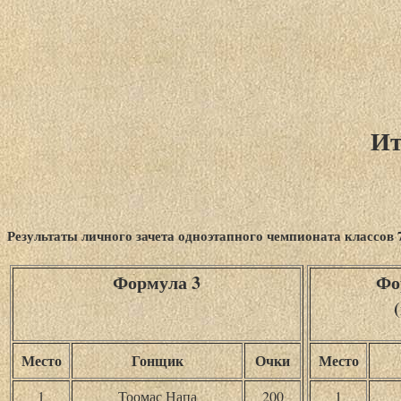
Ит
Результаты личного зачета одноэтапного чемпионата классов 7,
Формула 3
Фо
Место
Гонщик
Очки
Место
1
Тоомас Напа
200
1