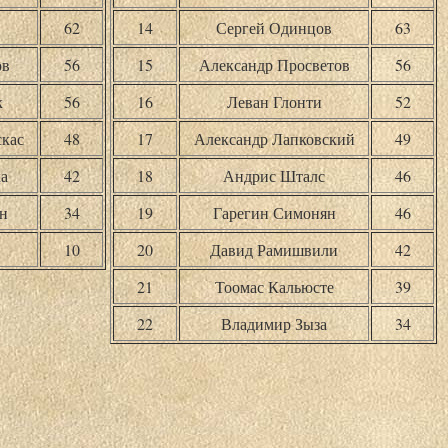
62
14
Сергей Одинцов
63
ов
56
15
Александр Просветов
56
к
56
16
Леван Глонти
52
кас
48
17
Александр Лапковский
49
а
42
18
Андрис Шталс
46
н
34
19
Гарегин Симонян
46
10
20
Давид Рамишвили
42
21
Тоомас Кальюсте
39
22
Владимир Зыза
34