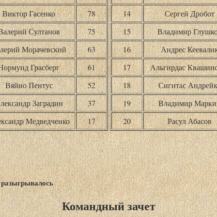
Виктор Гасенко
78
14
Сергей Дробот
Валерий Султанов
75
15
Владимир Глушк
лерий Морачевский
63
16
Андрес Кеевали
Нормунд Грасберг
61
17
Альгирдас Квашинс
Вяйно Пентус
52
18
Сигитас Андрейк
лександр Заградин
37
19
Владимир Марки
ксандр Медведченко
17
20
Расул Абасов
е разыгрывалось
Командный зачет