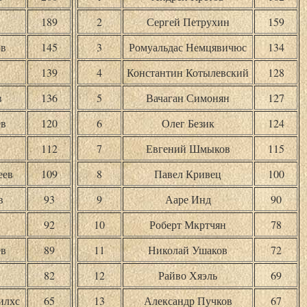
189
2
Сергей Петрухин
159
ов
145
3
Ромуальдас Немцявичюс
134
139
4
Константин Котылевский
128
в
136
5
Вачаган Симонян
127
ев
120
6
Олег Безик
124
112
7
Евгений Шмыков
115
еев
109
8
Павел Кривец
100
в
93
9
Ааре Инд
90
92
10
Роберт Мкртчян
78
ев
89
11
Николай Ушаков
72
82
12
Райво Хяэль
69
илхс
65
13
Александр Пучков
67