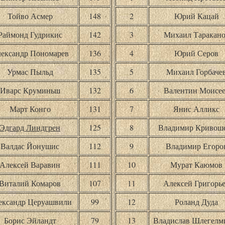
Тойво Асмер
148
2
Юрий Кацай
Раймонд Гудрикис
142
3
Михаил Таракан
ександр Пономарев
136
4
Юрий Серов
Урмас Пыльд
135
5
Михаил Горбаче
Иварс Круминьш
132
6
Валентин Моисе
Март Конго
131
7
Янис Алликс
Эдгард Линдгрен
125
8
Владимир Кривош
Валдас Йонушис
112
9
Владимир Егоро
Алексей Варавин
111
10
Мурат Каюмов
Виталий Комаров
107
11
Алексей Григорь
ександр Церуашвили
99
12
Роланд Дуда
Борис Эйландт
79
13
Владислав Шлегелм