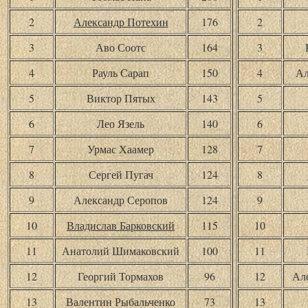
2
Александр Потехин
176
2
3
Аво Соотс
164
3
4
Рауль Сарап
150
4
Ал
5
Виктор Пятых
143
5
6
Лео Язель
140
6
7
Урмас Хаамер
128
7
8
Сергей Пугач
124
8
9
Александр Серопов
124
9
10
Владислав Барковский
115
10
11
Анатолий Шимаковский
100
11
12
Георгий Тормахов
96
12
Ал
13
Валентин Рыбальченко
73
13