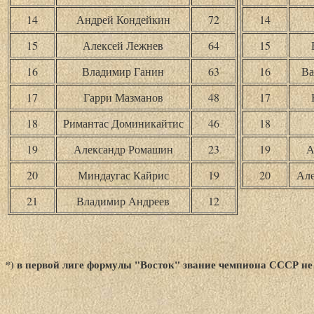
14
Андрей Кондейкин
72
14
15
Алексей Лежнев
64
15
16
Владимир Ганин
63
16
Ва
17
Гарри Мазманов
48
17
18
Римантас Доминикайтис
46
18
19
Александр Ромашин
23
19
А
20
Миндаугас Кайрис
19
20
Але
21
Владимир Андреев
12
*) в первой лиге формулы "Восток" звание чемпиона СССР н