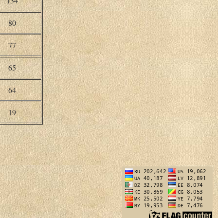
134
80
77
65
64
19