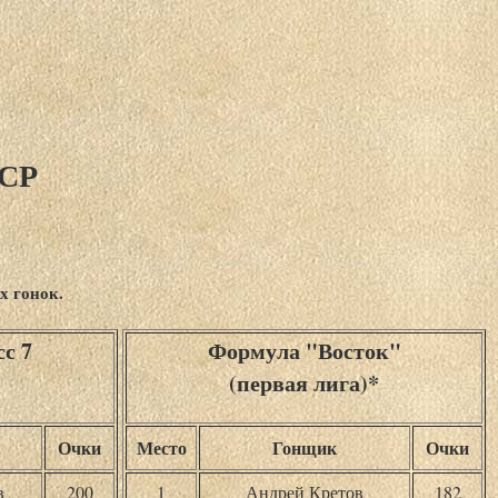
ССР
х гонок.
с 7
Формула "Восток"
(первая лига)
*
Очки
Место
Гонщик
Очки
в
200
1
Андрей Кретов
182