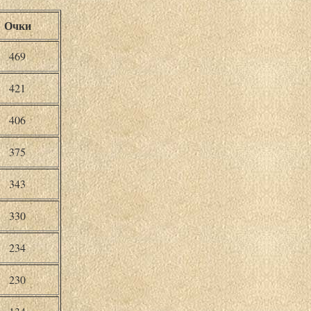
Очки
469
421
406
375
343
330
234
230