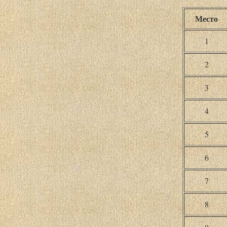
Место
1
2
3
4
5
6
7
8