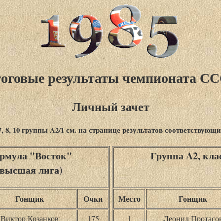
оговые результаты чемпионата С
Личный зачет
 8, 10 группы A2/1 см. на странице результатов соответствующи
рмула "Восток"
Группа A2, клас
(высшая лига)
Гонщик
Очки
Место
Гонщик
Виктор Козанков
175
1
Леонид Протасо