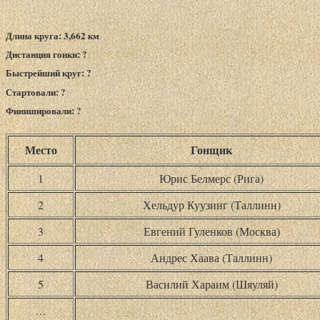
Длина круга: 3,662 км
Дистанция гонки: ?
Быстрейший круг: ?
Стартовали: ?
Финишировали: ?
Место
Гонщик
1
Юрис Белмерс (Рига)
2
Хельдур Куузинг (Таллинн)
3
Евгений Гуленков (Москва)
4
Андрес Хаава (Таллинн)
5
Василий Хараим (Шяуляй)
…