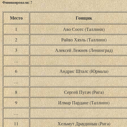
Финишировали: ?
Место
Гонщик
1
Аво Соотс (Таллинн)
2
Райво Хяэль (Таллинн)
3
Алексей Лежнев (Ленинград)
…
6
Андрис Шталс (Юрмала)
…
8
Сергей Пугач (Рига)
9
Илмар Пардане (Таллинн)
…
11
Хельмут Драудиньш (Рига)