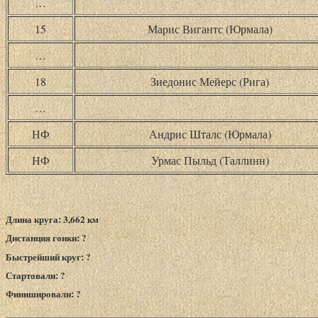
…
15
Марис Вигантс (Юрмала)
…
18
Зиедонис Мейерс (Рига)
…
НФ
Андрис Шталс (Юрмала)
НФ
Урмас Пыльд (Таллинн)
Длина круга: 3,662 км
Дистанция гонки: ?
Быстрейший круг: ?
Стартовали: ?
Финишировали: ?