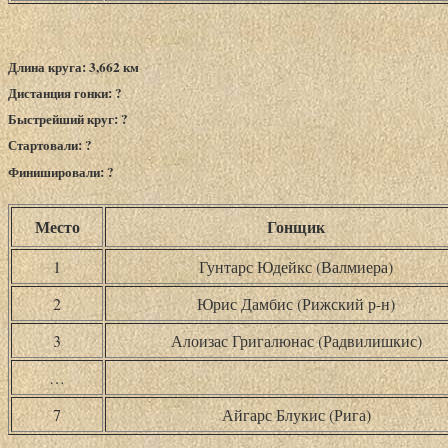
Длина круга: 3,662 км
Дистанция гонки: ?
Быстрейший круг: ?
Стартовали: ?
Финишировали: ?
Место
Гонщик
1
Гунтарс Юдейкс (Валмиера)
2
Юрис Дамбис (Рижский р-н)
3
Алоизас Григалюнас (Радвилишкис)
…
7
Айгарс Блукис (Рига)