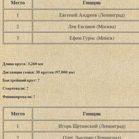
Место
Гонщик
1
Евгений Андреев (Ленинград)
2
Лев Евсиков (Москва)
3
Ефим Гурис (Минск)
Длина круга: 3,260 км
Дистанция гонки: 30 кругов (97,800 км)
Быстрейший круг: ?
Стартовали: ?
Финишировали: ?
Место
Гонщик
1
Игорь Щетинский (Ленинград)
2
Олег Лысенко (Ленинград)