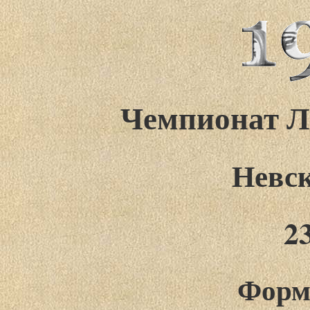
Чемпионат Ле
Невск
2
Форму