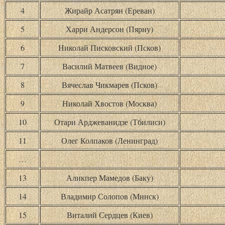
4
Жирайр Асатрян (Ереван)
5
Харри Андерсон (Пярну)
6
Николай Писковский (Псков)
7
Василий Матвеев (Видное)
8
Вячеслав Чикмарев (Псков)
9
Николай Хвостов (Москва)
10
Отари Арджеванидзе (Тбилиси)
11
Олег Колпаков (Ленинград)
…
13
Аликпер Мамедов (Баку)
14
Владимир Солопов (Минск)
15
Виталий Сердцев (Киев)