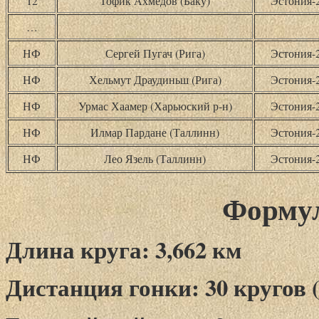
12
Тофик Ахмедов (Баку)
Эстония-
…
НФ
Сергей Пугач (Рига)
Эстония-
НФ
Хельмут Драудиньш (Рига)
Эстония-
НФ
Урмас Хаамер (Харьюский р-н)
Эстония-
НФ
Илмар Пардане (Таллинн)
Эстония-
НФ
Лео Язель (Таллинн)
Эстония-
Формул
Длина круга: 3,662 км
Дистанция гонки: 30 кругов (