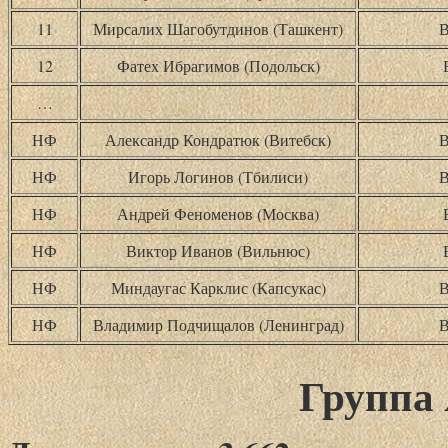
11
Мирсалих Шагобутдинов (Ташкент)
В
12
Фатех Ибрагимов (Подольск)
…
НФ
Александр Кондратюк (Витебск)
В
НФ
Игорь Логинов (Тбилиси)
В
НФ
Андрей Феноменов (Москва)
НФ
Виктор Иванов (Вильнюс)
НФ
Миндаугас Карклис (Капсукас)
В
НФ
Владимир Подчищалов (Ленинград)
В
Группа 