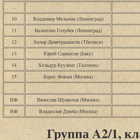
…
10
Владимир Мельник (Ленинград)
11
Валентин Голубев (Ленинград)
12
Анзор Деметрашвили (Тбилиси)
13
Юрий Саркисов (Баку)
14
Хельдур Куузинг (Таллинн)
15
Борис Фокин (Москва)
…
НФ
Вячеслав Шумилов (Москва)
НФ
Владислав Дзюба (Москва)
Группа A2/1, кл