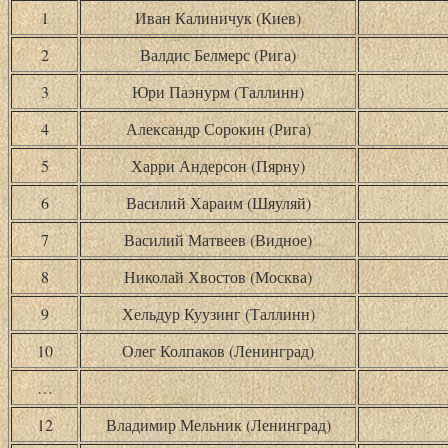
1
Иван Калиничук (Киев)
2
Валдис Белмерс (Рига)
3
Юри Паэнурм (Таллинн)
4
Александр Сорокин (Рига)
5
Харри Андерсон (Пярну)
6
Василий Хараим (Шяуляй)
7
Василий Матвеев (Видное)
8
Николай Хвостов (Москва)
9
Хельдур Куузинг (Таллинн)
10
Олег Колпаков (Ленинград)
…
12
Владимир Мельник (Ленинград)