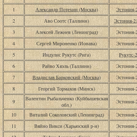
1
Александр Потехин (Москва)
Эстония-
2
Аво Соотс (Таллинн)
Эстония-
3
Алексей Лежнев (Ленинград)
Эстония-
4
Сергей Мироненко (Ионава)
Эстония-
5
Индулис Рукутс (Рига)
Рукутс-
6
Райво Хяэль (Таллинн)
Эстония-
7
Владислав Барковский (Москва)
Эстония-
8
Георгий Тормахов (Минск)
Эстония-
Валентин Рыбальченко (Куйбышевская
9
Эстония-
обл.)
10
Виталий Соколовский (Ленинград)
Эстония-
11
Вяйно Викси (Харьюский р-н)
Эстония-