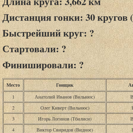
Длина круга: 3,662 км
Дистанция гонки: 30 кругов (
Быстрейший круг: ?
Стартовали: ?
Финишировали: ?
Место
Гонщик
А
1
Анатолий Иванов (Вильнюс)
В
2
Олег Киверт (Вильнюс)
3
Игорь Логинов (Тбилиси)
В
4
Виктор Свиридов (Видное)