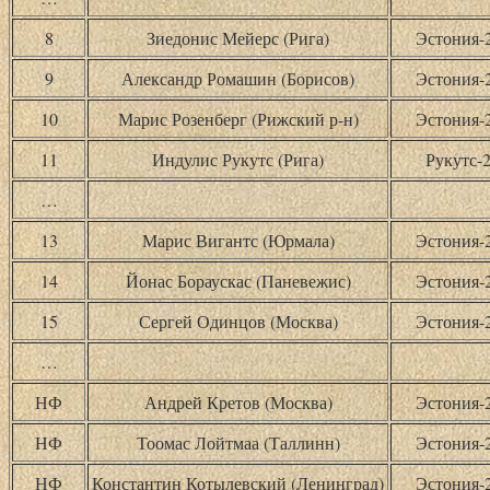
8
Зиедонис Мейерс (Рига)
Эстония-
9
Александр Ромашин (Борисов)
Эстония-
10
Марис Розенберг (Рижский р-н)
Эстония-
11
Индулис Рукутс (Рига)
Рукутс-
…
13
Марис Вигантс (Юрмала)
Эстония-
14
Йонас Бораускас (Паневежис)
Эстония-
15
Сергей Одинцов (Москва)
Эстония-
…
НФ
Андрей Кретов (Москва)
Эстония-
НФ
Тоомас Лойтмаа (Таллинн)
Эстония-
НФ
Константин Котылевский (Ленинград)
Эстония-