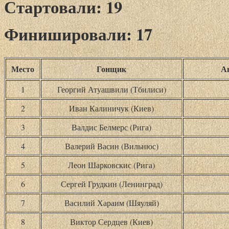
Стартовали: 19
Финишировали: 17
Место
Гонщик
А
1
Георгий Атуашвили (Тбилиси)
2
Иван Калиничук (Киев)
3
Валдис Белмерс (Рига)
4
Валерий Васин (Вильнюс)
5
Леон Шарковскис (Рига)
6
Сергей Грудкин (Ленинград)
7
Василий Хараим (Шяуляй)
8
Виктор Сердцев (Киев)