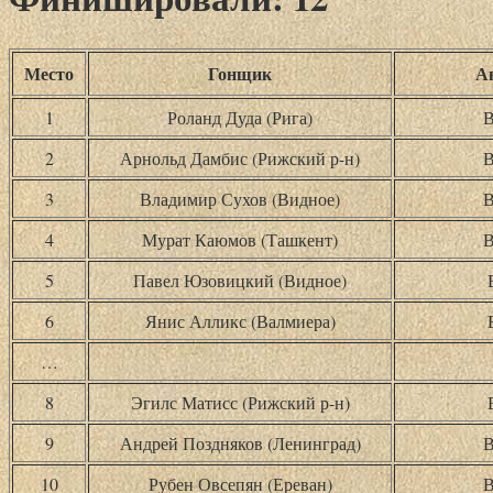
Место
Гонщик
А
1
Роланд Дуда (Рига)
В
2
Арнольд Дамбис (Рижский р-н)
В
3
Владимир Сухов (Видное)
В
4
Мурат Каюмов (Ташкент)
В
5
Павел Юзовицкий (Видное)
6
Янис Алликс (Валмиера)
…
8
Эгилс Матисс (Рижский р-н)
9
Андрей Поздняков (Ленинград)
В
10
Рубен Овсепян (Ереван)
В