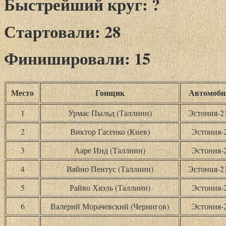
Быстрейший круг: ?
Стартовали: 28
Финишировали: 15
Место
Гонщик
Автомоби
1
Урмас Пыльд (Таллинн)
Эстония-
2
Виктор Гасенко (Киев)
Эстония-
3
Ааре Инд (Таллинн)
Эстония-
4
Вяйно Пентус (Таллинн)
Эстония-
5
Райво Хяэль (Таллинн)
Эстония-
6
Валерий Морачевский (Чернигов)
Эстония-
…