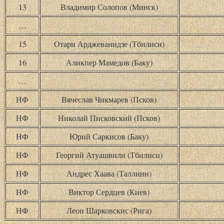
13
Владимир Солопов (Минск)
…
15
Отари Арджеванидзе (Тбилиси)
16
Аликпер Мамедов (Баку)
…
НФ
Вячеслав Чикмарев (Псков)
НФ
Николай Писковский (Псков)
НФ
Юрий Саркисов (Баку)
НФ
Георгий Атуашвили (Тбилиси)
НФ
Андрес Хаава (Таллинн)
НФ
Виктор Сердцев (Киев)
НФ
Леон Шарковскис (Рига)