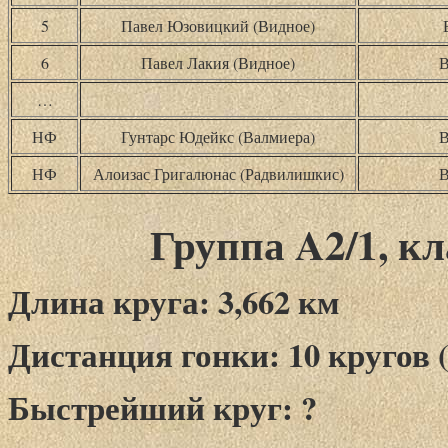
5
Павел Юзовицкий (Видное)
6
Павел Лакия (Видное)
В
…
НФ
Гунтарс Юдейкс (Валмиера)
В
НФ
Алоизас Григалюнас (Радвилишкис)
В
Группа A2/1, кл
Длина круга: 3,662 км
Дистанция гонки: 10 кругов (
Быстрейший круг: ?