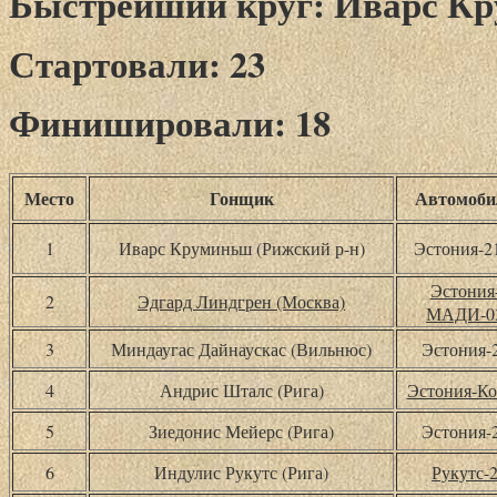
Быстрейший круг: Иварс Крум
Стартовали: 23
Финишировали: 18
Место
Гонщик
Автомоби
1
Иварс Круминьш (Рижский р-н)
Эстония-
Эстония
2
Эдгард Линдгрен (Москва)
МАДИ-0
3
Миндаугас Дайнаускас (Вильнюс)
Эстония-
4
Андрис Шталс (Рига)
Эстония-Ко
5
Зиедонис Мейерс (Рига)
Эстония-
6
Индулис Рукутс (Рига)
Рукутс-