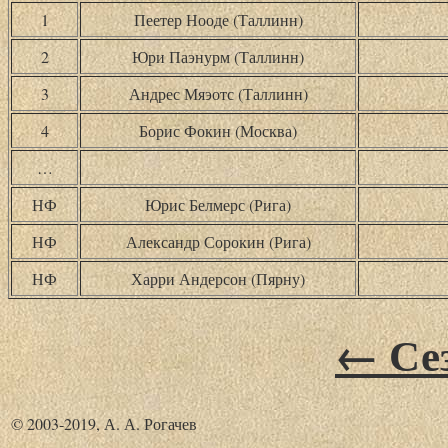
1
Пеетер Нооде (Таллинн)
2
Юри Паэнурм (Таллинн)
3
Андрес Мяэотс (Таллинн)
4
Борис Фокин (Москва)
…
НФ
Юрис Белмерс (Рига)
НФ
Александр Сорокин (Рига)
НФ
Харри Андерсон (Пярну)
← Сез