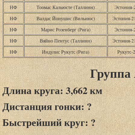
НФ
Тоомас Кальюсте (Таллинн)
Эстония-
НФ
Валдас Йонушис (Вильнюс)
Эстония-
НФ
Марис Розенберг (Рига)
Эстония-
НФ
Вяйно Пентус (Таллинн)
Эстония-
НФ
Индулис Рукутс (Рига)
Рукутс-
Группа 
Длина круга: 3,662 км
Дистанция гонки: ?
Быстрейший круг: ?