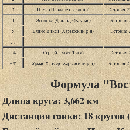
3
Илмар Пардане (Таллинн)
Эстония-
4
Эгидиюс Дайлиде (Каунас)
Эстония-
5
Вяйно Викси (Харьюский р-н)
Эстония-
…
НФ
Сергей Пугач (Рига)
Эстония-
НФ
Урмас Хаамер (Харьюский р-н)
Эстония-
Формула "Вост
Длина круга: 3,662 км
Дистанция гонки: 18 кругов (