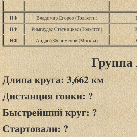
…
НФ
Владимир Егоров (Тольятти)
НФ
Римгаудас Статницкас (Тольятти)
В
НФ
Андрей Феноменов (Москва)
Группа 
Длина круга: 3,662 км
Дистанция гонки: ?
Быстрейший круг: ?
Стартовали: ?