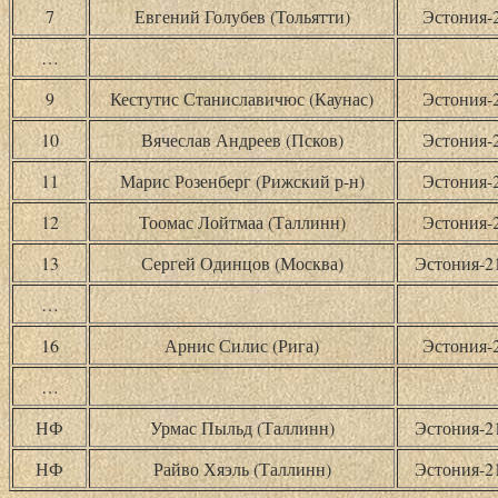
7
Евгений Голубев (Тольятти)
Эстония-
…
9
Кестутис Станиславичюс (Каунас)
Эстония-
10
Вячеслав Андреев (Псков)
Эстония-
11
Марис Розенберг (Рижский р-н)
Эстония-
12
Тоомас Лойтмаа (Таллинн)
Эстония-
13
Сергей Одинцов (Москва)
Эстония-
…
16
Арнис Силис (Рига)
Эстония-
…
НФ
Урмас Пыльд (Таллинн)
Эстония-
НФ
Райво Хяэль (Таллинн)
Эстония-