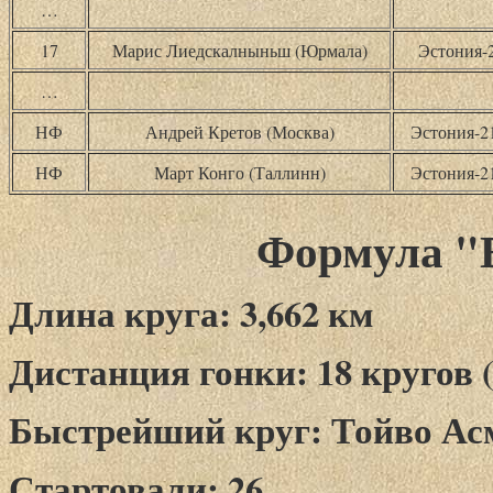
…
17
Марис Лиедскалныньш (Юрмала)
Эстония-
…
НФ
Андрей Кретов (Москва)
Эстония-
НФ
Март Конго (Таллинн)
Эстония-
Формула "В
Длина круга: 3,662 км
Дистанция гонки: 18 кругов (
Быстрейший круг: Тойво Асмер
Стартовали: 26