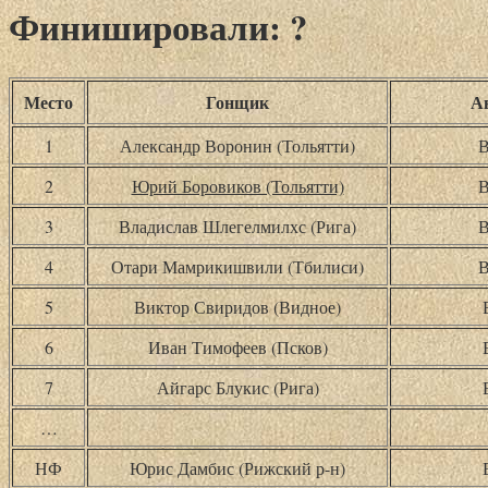
Финишировали: ?
Место
Гонщик
А
1
Александр Воронин (Тольятти)
В
2
Юрий Боровиков (Тольятти)
В
3
Владислав Шлегелмилхс (Рига)
В
4
Отари Мамрикишвили (Тбилиси)
В
5
Виктор Свиридов (Видное)
6
Иван Тимофеев (Псков)
7
Айгарс Блукис (Рига)
…
НФ
Юрис Дамбис (Рижский р-н)