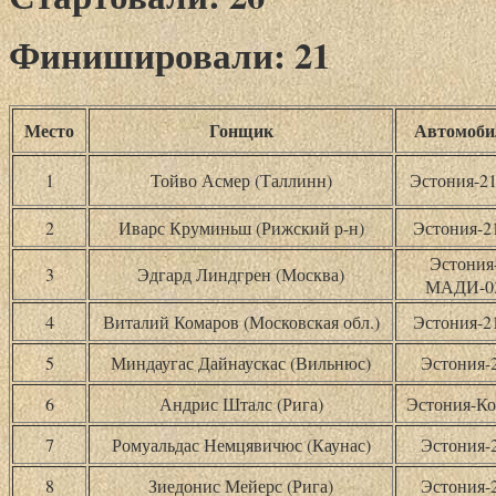
Финишировали: 21
Место
Гонщик
Автомоби
1
Тойво Асмер (Таллинн)
Эстония-21
2
Иварс Круминьш (Рижский р-н)
Эстония-
Эстония
3
Эдгард Линдгрен (Москва)
МАДИ-0
4
Виталий Комаров (Московская обл.)
Эстония-
5
Миндаугас Дайнаускас (Вильнюс)
Эстония-
6
Андрис Шталс (Рига)
Эстония-Ко
7
Ромуальдас Немцявичюс (Каунас)
Эстония-
8
Зиедонис Мейерс (Рига)
Эстония-