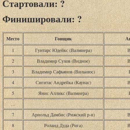
Стартовали: ?
Финишировали: ?
Место
Гонщик
А
1
Гунтарс Юдейкс (Валмиера)
В
2
Владимир Сухов (Видное)
В
3
Владимир Сафьянов (Вильнюс)
4
Сигитас Андрейка (Каунас)
В
5
Янис Алликс (Валмиера)
…
7
Арнольд Дамбис (Рижский р-н)
В
8
Роланд Дуда (Рига)
В