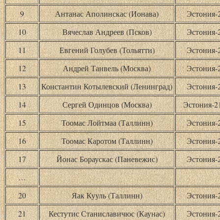
9
Антанас Аполинскас (Ионава)
Эстония-
10
Вячеслав Андреев (Псков)
Эстония-
11
Евгений Голубев (Тольятти)
Эстония-
12
Андрей Танвель (Москва)
Эстония-
13
Константин Котылевский (Ленинград)
Эстония-
14
Сергей Одинцов (Москва)
Эстония-
15
Тоомас Лойтмаа (Таллинн)
Эстония-
16
Тоомас Каротом (Таллинн)
Эстония-
17
Йонас Бораускас (Паневежис)
Эстония-
…
20
Яак Кууль (Таллинн)
Эстония-
21
Кестутис Станиславичюс (Каунас)
Эстония-