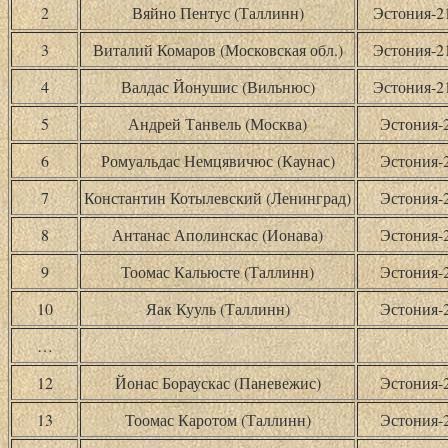
2
Вяйно Пентус (Таллинн)
Эстония-
3
Виталий Комаров (Московская обл.)
Эстония-
4
Валдас Йонушис (Вильнюс)
Эстония-
5
Андрей Танвель (Москва)
Эстония-
6
Ромуальдас Немцявичюс (Каунас)
Эстония-
7
Константин Котылевский (Ленинград)
Эстония-
8
Антанас Аполинскас (Ионава)
Эстония-
9
Тоомас Кальюсте (Таллинн)
Эстония-
10
Яак Кууль (Таллинн)
Эстония-
…
12
Йонас Бораускас (Паневежис)
Эстония-
13
Тоомас Каротом (Таллинн)
Эстония-