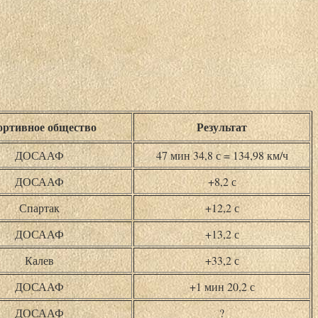
ртивное общество
Результат
ДОСААФ
47 мин 34,8 с = 134,98 км/ч
ДОСААФ
+8,2 с
Спартак
+12,2 с
ДОСААФ
+13,2 с
Калев
+33,2 с
ДОСААФ
+1 мин 20,2 с
ДОСААФ
?