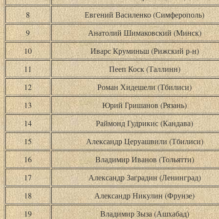
8
Евгений Василенко (Симферополь)
9
Анатолий Шимаковский (Минск)
10
Иварс Круминьш (Рижский р-н)
11
Пееп Коск (Таллинн)
12
Роман Хидешели (Тбилиси)
13
Юрий Гришанов (Рязань)
14
Раймонд Гудрикис (Кандава)
15
Александр Церуашвили (Тбилиси)
16
Владимир Иванов (Тольятти)
17
Александр Заградин (Ленинград)
18
Александр Никулин (Фрунзе)
19
Владимир Зыза (Ашхабад)