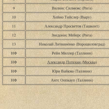
9
Вилнис Силмежс (Рига)
10
Хейно Тийслер (Выру)
11
Александр Просветов (Ташкент)
12
Зиедонис Мейерс (Рига)
13
Николай Литвиненко (Ворошиловград)
НФ
Рейн Миллер (Таллинн)
НФ
Александр Потехин (Москва)
НФ
Юри Вайкма (Таллинн)
НФ
Антс Оопкауп (Таллинн)