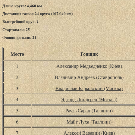
Длина круга: 4,460 км
Дистанция гонки: 24 круга (107,040 км)
Быстрейший круг: ?
Стартовали: 25
Финишировали: 21
Место
Гонщик
1
Александр Медведченко (Киев)
2
Владимир Андреев (Ставрополь)
3
Владислав Барковский (Москва)
4
Эдгард Линдгрен (Москва)
5
Рауль Сарап (Таллинн)
6
Майт Луха (Таллинн)
7
Алексей Варавин (Киев)