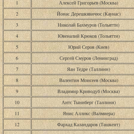
1
Алексей Григорьев (Москва)
2
Йонас Дерешкявичюс (Каунас)
3
Николай Бахмуров (Тольятти)
4
Ювеналий Крюков (Тольятти)
5
Юрий Серов (Киев)
6
Сергей Смуров (Ленинград)
7
Яан Тедре (Таллинн)
8
Валентин Моисеев (Москва)
9
Владимир Криводуб (Москва)
10
Антс Тыннберг (Таллинн)
11
Янис Алликс (Валмиера)
12
Фархад Каландаров (Ташкент)