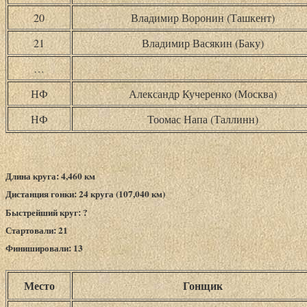
20
Владимир Воронин (Ташкент)
21
Владимир Васякин (Баку)
…
НФ
Александр Кучеренко (Москва)
НФ
Тоомас Напа (Таллинн)
Длина круга: 4,460 км
Дистанция гонки: 24 круга (107,040 км)
Быстрейший круг: ?
Стартовали: 21
Финишировали: 13
Место
Гонщик