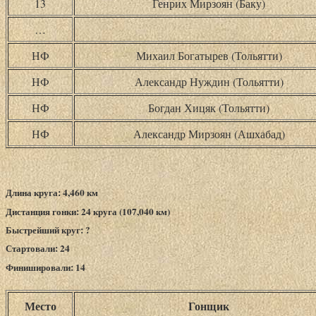
13
Генрих Мирзоян (Баку)
…
НФ
Михаил Богатырев (Тольятти)
НФ
Александр Нуждин (Тольятти)
НФ
Богдан Хицяк (Тольятти)
НФ
Александр Мирзоян (Ашхабад)
Длина круга: 4,460 км
Дистанция гонки: 24 круга (107,040 км)
Быстрейший круг: ?
Стартовали: 24
Финишировали: 14
Место
Гонщик