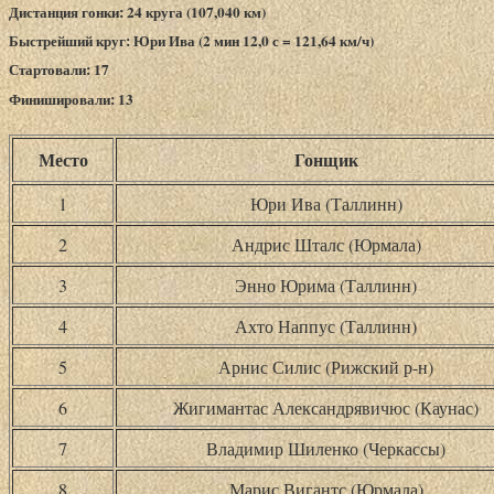
Дистанция гонки: 24 круга (107,040 км)
Быстрейший круг: Юри Ива (2 мин 12,0 с = 121,64 км/ч)
Стартовали: 17
Финишировали: 13
Место
Гонщик
1
Юри Ива (Таллинн)
2
Андрис Шталс (Юрмала)
3
Энно Юрима (Таллинн)
4
Ахто Наппус (Таллинн)
5
Арнис Силис (Рижский р-н)
6
Жигимантас Александрявичюс (Каунас)
7
Владимир Шиленко (Черкассы)
8
Марис Вигантс (Юрмала)