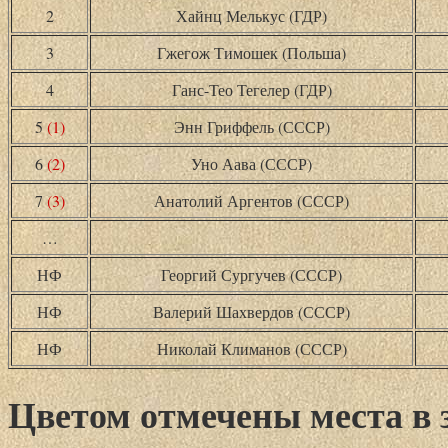
2
Хайнц Мелькус (ГДР)
3
Гжегож Тимошек (Польша)
4
Ганс-Тео Тегелер (ГДР)
5
(1)
Энн Гриффель (СССР)
6
(2)
Уно Аава (СССР)
7
(3)
Анатолий Аргентов (СССР)
…
НФ
Георгий Сургучев (СССР)
НФ
Валерий Шахвердов (СССР)
НФ
Николай Климанов (СССР)
Цветом отмечены места в 