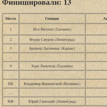
Финишировали: 13
Место
Гонщик
А
1
Иго Рятсепп (Таллинн)
2
Федор Смуров (Ленинград)
3
Брониус Балчюнас (Каунас)
…
9
Ханс Рюютель (Таллинн)
…
НК
Владимир Яниковский (Вильнюс)
…
НФ
Юрий Гаевский (Ленинград)