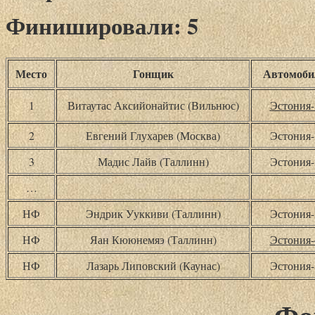
Финишировали: 5
Место
Гонщик
Автомоби
1
Витаутас Аксийонайтис (Вильнюс)
Эстония-
2
Евгений Глухарев (Москва)
Эстония-
3
Мадис Лайв (Таллинн)
Эстония-
…
НФ
Эндрик Ууккиви (Таллинн)
Эстония-
НФ
Яан Кююнемяэ (Таллинн)
Эстония-
НФ
Лазарь Липовский (Каунас)
Эстония-