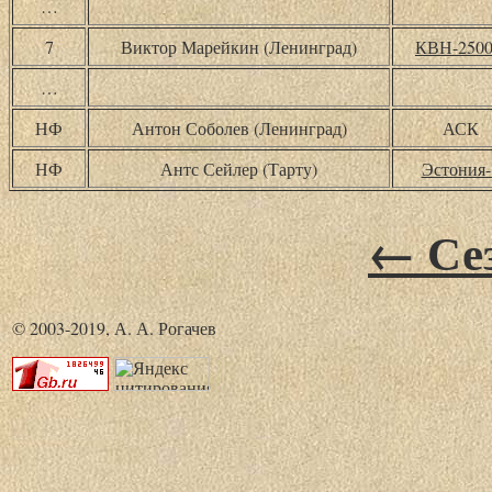
…
7
Виктор Марейкин (Ленинград)
КВН-250
…
НФ
Антон Соболев (Ленинград)
АСК
НФ
Антс Сейлер (Тарту)
Эстония-
← Сез