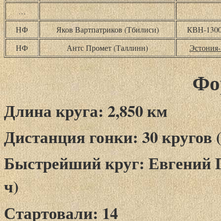
…
НФ
Яков Вартпатриков (Тбилиси)
КВН-130
НФ
Антс Промет (Таллинн)
Эстония-
Фо
Длина круга: 2,850 км
Дистанция гонки: 30 кругов (
Быстрейший круг: Евгений Глу
ч)
Стартовали: 14