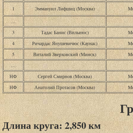
1
Эммануил Лифшиц (Москва)
Мо
…
3
Тадас Банис (Вильнюс)
Мо
4
Ричардас Янушевичюс (Каунас)
Мо
5
Виталий Зверховский (Минск)
Мо
…
НФ
Сергей Смирнов (Москва)
Мо
НФ
Анатолий Протасов (Москва)
Мо
Гр
Длина круга: 2,850 км