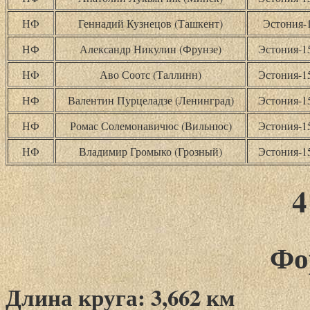
НФ
Геннадий Кузнецов (Ташкент)
Эстония-
НФ
Александр Никулин (Фрунзе)
Эстония-
НФ
Аво Соотс (Таллинн)
Эстония-
НФ
Валентин Пурцеладзе (Ленинград)
Эстония-
НФ
Ромас Солемонавичюс (Вильнюс)
Эстония-
НФ
Владимир Громыко (Грозный)
Эстония-
4
Фо
Длина круга: 3,662 км