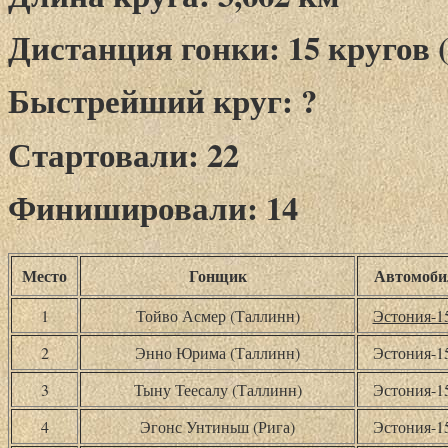
Дистанция гонки: 15 кругов (
Быстрейший круг: ?
Стартовали: 22
Финишировали: 14
Место
Гонщик
Автомоби
1
Тойво Асмер (Таллинн)
Эстония-
2
Энно Юрима (Таллинн)
Эстония-
3
Тыну Теесалу (Таллинн)
Эстония-
4
Эгонс Унтиньш (Рига)
Эстония-