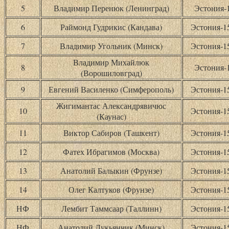
5
Владимир Перенюк (Ленинград)
Эстония-
6
Раймонд Гудрикис (Кандава)
Эстония-
7
Владимир Угольник (Минск)
Эстония-
Владимир Михайлюк
8
Эстония-
(Ворошиловград)
9
Евгений Василенко (Симферополь)
Эстония-
Жигимантас Александрявичюс
10
Эстония-
(Каунас)
11
Виктор Сабиров (Ташкент)
Эстония-
12
Фатех Ибрагимов (Москва)
Эстония-
13
Анатолий Балыкин (Фрунзе)
Эстония-
14
Олег Калтуков (Фрунзе)
Эстония-
НФ
Лембит Таммсаар (Таллинн)
Эстония-
НФ
Анатолий Лукьянчик (Минск)
Эстония-