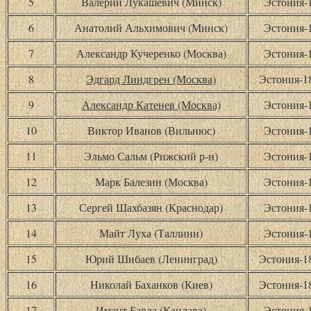
5
Валерий Лукашевич (Минск)
Эстония-
6
Анатолий Альхимович (Минск)
Эстония-
7
Александр Кучеренко (Москва)
Эстония-
8
Эдгард Линдгрен (Москва)
Эстония-
9
Александр Катенев (Москва)
Эстония-
10
Виктор Иванов (Вильнюс)
Эстония-
11
Эльмо Сальм (Рижский р-н)
Эстония-
12
Марк Балезин (Москва)
Эстония-
13
Сергей Шахбазян (Краснодар)
Эстония-
14
Майт Луха (Таллинн)
Эстония-
15
Юрий Шибаев (Ленинград)
Эстония-
16
Николай Баханков (Киев)
Эстония-
17
Имант Барда (Кандава)
Эстония-