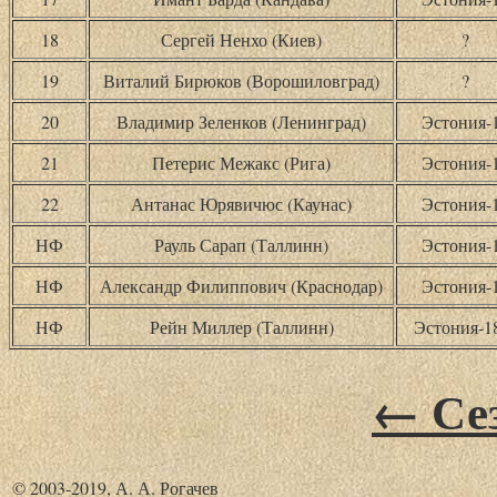
18
Сергей Ненхо (Киев)
?
19
Виталий Бирюков (Ворошиловград)
?
20
Владимир Зеленков (Ленинград)
Эстония-
21
Петерис Межакс (Рига)
Эстония-
22
Антанас Юрявичюс (Каунас)
Эстония-
НФ
Рауль Сарап (Таллинн)
Эстония-
НФ
Александр Филиппович (Краснодар)
Эстония-
НФ
Рейн Миллер (Таллинн)
Эстония-
← Сез