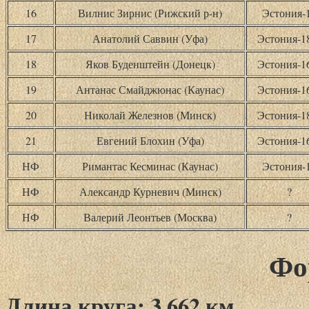
16
Вилнис Зирнис (Рижский р-н)
Эстония-
17
Анатолий Саввин (Уфа)
Эстония-
18
Яков Буденштейн (Донецк)
Эстония-
19
Антанас Смайджюнас (Каунас)
Эстония-
20
Николай Железнов (Минск)
Эстония-
21
Евгений Блохин (Уфа)
Эстония-
НФ
Римантас Кесминас (Каунас)
Эстония-
НФ
Александр Курневич (Минск)
?
НФ
Валерий Леонтьев (Москва)
?
Фо
Длина круга: 3,662 км