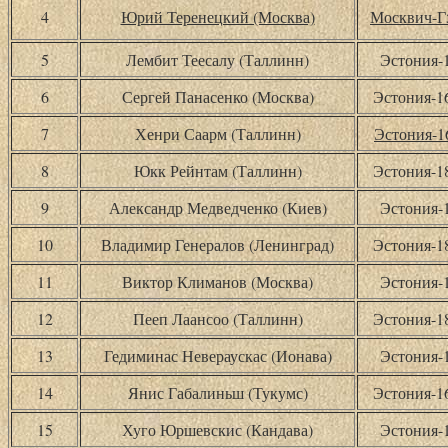
4
Юрий Теренецкий (Москва)
Москвич-
5
Лембит Теесалу (Таллинн)
Эстония-
6
Сергей Панасенко (Москва)
Эстония-
7
Хенри Саарм (Таллинн)
Эстония-1
8
Юкк Рейнтам (Таллинн)
Эстония-
9
Александр Медведченко (Киев)
Эстония-
10
Владимир Генералов (Ленинград)
Эстония-
11
Виктор Климанов (Москва)
Эстония-
12
Пееп Лаансоо (Таллинн)
Эстония-
13
Гедиминас Невераускас (Ионава)
Эстония-
14
Янис Габалиньш (Тукумс)
Эстония-
15
Хуго Юршевскис (Кандава)
Эстония-