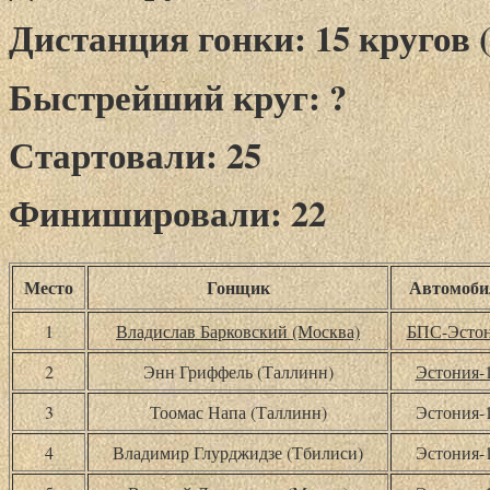
Дистанция гонки: 15 кругов (
Быстрейший круг: ?
Стартовали: 25
Финишировали: 22
Место
Гонщик
Автомоби
1
Владислав Барковский (Москва)
БПС-Эсто
2
Энн Гриффель (Таллинн)
Эстония-
3
Тоомас Напа (Таллинн)
Эстония-
4
Владимир Глурджидзе (Тбилиси)
Эстония-