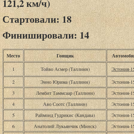
121,2 км/ч)
Стартовали: 18
Финишировали: 14
Место
Гонщик
Автомоби
1
Тойво Асмер (Таллинн)
Эстония-
2
Энно Юрима (Таллинн)
Эстония-
3
Лембит Таммсаар (Таллинн)
Эстония-
4
Аво Соотс (Таллинн)
Эстония-
5
Раймонд Гудрикис (Кандава)
Эстония-
6
Анатолий Лукьянчик (Минск)
Эстония-