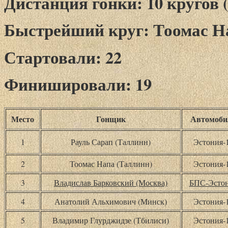
Дистанция гонки: 10 кругов (
Быстрейший круг: Тоомас Напа
Стартовали: 22
Финишировали: 19
Место
Гонщик
Автомоби
1
Рауль Сарап (Таллинн)
Эстония-
2
Тоомас Напа (Таллинн)
Эстония-
3
Владислав Барковский (Москва)
БПС-Эсто
4
Анатолий Альхимович (Минск)
Эстония-
5
Владимир Глурджидзе (Тбилиси)
Эстония-