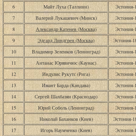
6
Майт Луха (Таллинн)
Эстония-
7
Валерий Лукашевич (Минск)
Эстония-
8
Александр Катенев (Москва)
Эстония-
9
Эдгард Линдгрен (Москва)
Эстония-
10
Владимир Зеленков (Ленинград)
Эстония-
11
Антанас Юрявичюс (Каунас)
Эстония-
12
Индулис Рукутс (Рига)
Эстония-
13
Имант Барда (Кандава)
Эстония-
14
Сергей Шахбазян (Краснодар)
Эстония-
15
Юрий Соболь (Ленинград)
Эстония-
16
Николай Баханков (Киев)
Эстония-
17
Игорь Наумченко (Киев)
Эстония-