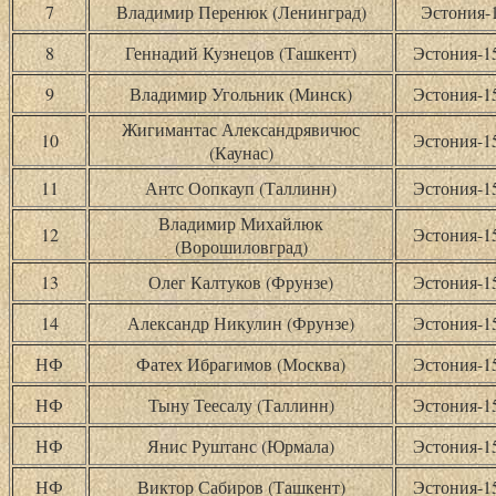
7
Владимир Перенюк (Ленинград)
Эстония-
8
Геннадий Кузнецов (Ташкент)
Эстония-
9
Владимир Угольник (Минск)
Эстония-
Жигимантас Александрявичюс
10
Эстония-
(Каунас)
11
Антс Оопкауп (Таллинн)
Эстония-
Владимир Михайлюк
12
Эстония-
(Ворошиловград)
13
Олег Калтуков (Фрунзе)
Эстония-
14
Александр Никулин (Фрунзе)
Эстония-
НФ
Фатех Ибрагимов (Москва)
Эстония-
НФ
Тыну Теесалу (Таллинн)
Эстония-
НФ
Янис Руштанс (Юрмала)
Эстония-
НФ
Виктор Сабиров (Ташкент)
Эстония-