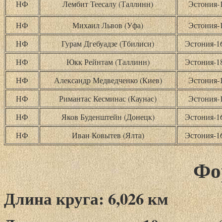
НФ
Лембит Теесалу (Таллинн)
Эстония-
НФ
Михаил Львов (Уфа)
Эстония-
НФ
Гурам Дгебуадзе (Тбилиси)
Эстония-
НФ
Юкк Рейнтам (Таллинн)
Эстония-
НФ
Александр Медведченко (Киев)
Эстония-
НФ
Римантас Кесминас (Каунас)
Эстония-
НФ
Яков Буденштейн (Донецк)
Эстония-
НФ
Иван Ковытев (Ялта)
Эстония-
Фо
Длина круга: 6,026 км