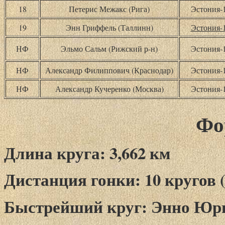
18
Петерис Межакс (Рига)
Эстония-
19
Энн Гриффель (Таллинн)
Эстония-
НФ
Эльмо Сальм (Рижский р-н)
Эстония-
НФ
Александр Филиппович (Краснодар)
Эстония-
НФ
Александр Кучеренко (Москва)
Эстония-
Фо
Длина круга: 3,662 км
Дистанция гонки: 10 кругов (
Быстрейший круг: Энно Юрим