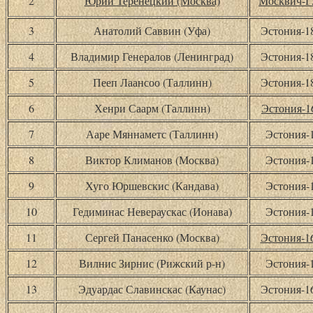
2
Юрий Теренецкий (Москва)
Москвич-
3
Анатолий Саввин (Уфа)
Эстония-
4
Владимир Генералов (Ленинград)
Эстония-
5
Пееп Лаансоо (Таллинн)
Эстония-
6
Хенри Саарм (Таллинн)
Эстония-1
7
Ааре Мяннаметс (Таллинн)
Эстония-
8
Виктор Климанов (Москва)
Эстония-
9
Хуго Юршевскис (Кандава)
Эстония-
10
Гедиминас Невераускас (Ионава)
Эстония-
11
Сергей Панасенко (Москва)
Эстония-
12
Вилнис Зирнис (Рижский р-н)
Эстония-
13
Эдуардас Славинскас (Каунас)
Эстония-